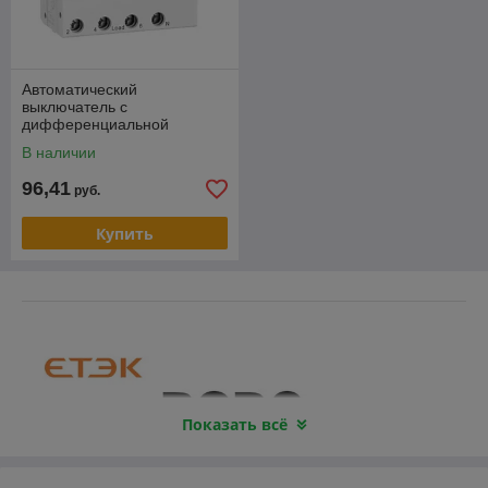
Автоматический
выключатель с
дифференциальной
защитой ETEK EKL15-63
В наличии
3P+N 40A 30mA кривая С
тип A 10kA
96,41
руб.
Купить
Показать всё