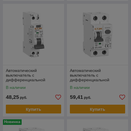
Автоматический
Автоматический
выключатель с
выключатель с
дифференциальной
дифференциальной
защитой ETEK EKL9-40
защитой ETEK EKL3-40
В наличии
В наличии
1P+N 16A 30mA кривая С
1P+N 16A 30mA кривая С
тип A 10kA
тип A 6kA
48,25
59,41
руб.
руб.
Купить
Купить
💡 Назначение
Новинка