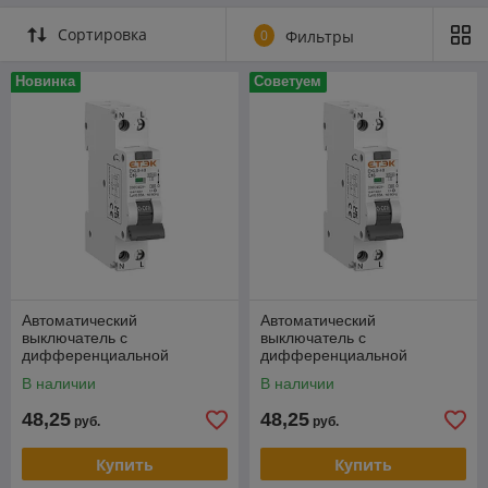
Сортировка
0
Фильтры
Новинка
Советуем
Автоматический
Автоматический
выключатель с
выключатель с
дифференциальной
дифференциальной
защитой ETEK EKL9-40
защитой ETEK EKL9-40
В наличии
В наличии
1P+N 6A 30mA кривая С тип
1P+N 10A 30mA кривая С
A 10kA
тип A 10kA
48,25
48,25
руб.
руб.
Купить
Купить