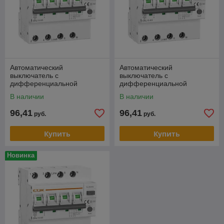
Автоматический
Автоматический
выключатель с
выключатель с
дифференциальной
дифференциальной
защитой ETEK EKL15-63
защитой ETEK EKL15-63
В наличии
В наличии
3P+N 25A 30mA кривая С
3P+N 32A 30mA кривая С
тип A 10kA
тип A 10kA
96,41
96,41
руб.
руб.
Купить
Купить
Новинка