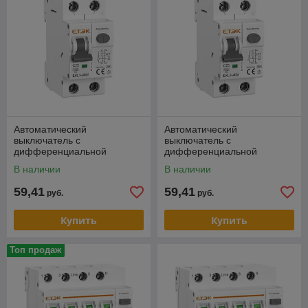
Комплексная защита от перегрузок, КЗ и утечек
для жилых, коммерческих объектов. ​
Автоматический
Автоматический
выключатель с
выключатель с
дифференциальной
дифференциальной
защитой ETEK EKL3-40
защитой ETEK EKL3-40
В наличии
В наличии
1P+N 25A 30mA кривая С
1P+N 32A 30mA кривая С
тип A 6kA
тип A 6kA
59,41
59,41
руб.
руб.
Купить
Купить
Топ продаж