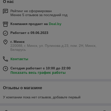
О нас
Рейтинг не сформирован
Менее 5 отзывов за последний год
Компания продает на
Deal.by
Работает с 09.06.2023
г. Минск
220088, г. Минск, ул. Пулихова д.23, пом. 2Н, Минск,
Беларусь
Контакты
Сегодня работает с 10:00 до 22:00
Показать весь график работы
⚙️ Технические параметры
Основные характеристики включают:
Отзывы о магазине
номинальный ток 16–63 А,
У компании пока нет отзывов, добавьте первый
напряжение 230/400 В,
дифференциальный ток срабатывания 10–300
мА,