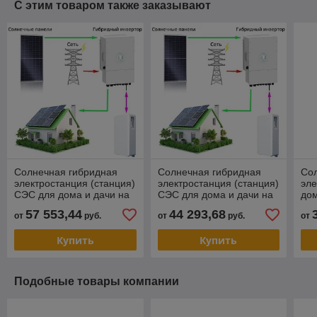
С этим товаром также заказывают
Солнечная гибридная
Солнечная гибридная
Со
электростанция (станция)
электростанция (станция)
эле
СЭС для дома и дачи на
СЭС для дома и дачи на
дом
12 кВт на три фазы
10 кВт на три фазы
три
57 553,44
44 293,68
от
руб.
от
руб.
от
(12кВт 3 фазы)
(10кВт 3 фазы)
Купить
Купить
Подобные товары компании