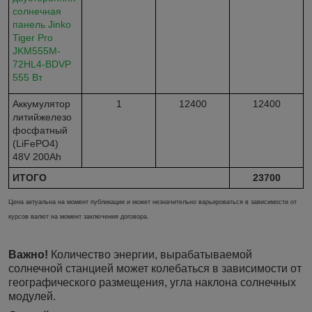
солнечная
панель Jinko
Tiger Pro
JKM555M-
72HL4-BDVP
555 Вт
Аккумулятор
1
12400
12400
литийжелезо
фосфатный
(LiFePO4)
48V 200Ah
ИТОГО
23700
Цена актуальна на момент публикации и может незначительно варьироваться в зависимости от
курсов валют на момент заключения договора.
Важно!
Количество энергии, вырабатываемой
солнечной станцией может колебаться в зависимости от
географического размещения, угла наклона солнечных
модулей.