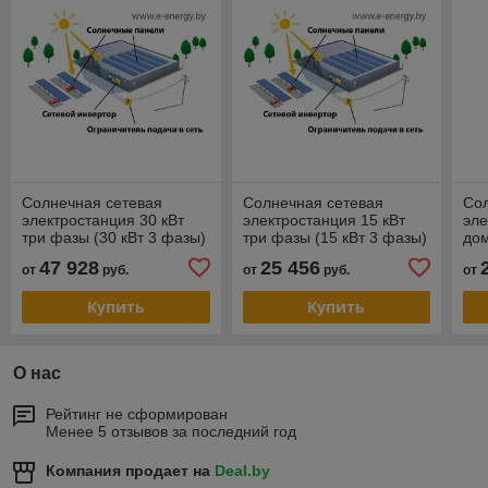
Солнечная сетевая
Солнечная сетевая
Со
электростанция 30 кВт
электростанция 15 кВт
эле
три фазы (30 кВт 3 фазы)
три фазы (15 кВт 3 фазы)
дом
одн
47 928
25 456
от
руб.
от
руб.
от
Купить
Купить
О нас
Рейтинг не сформирован
Менее 5 отзывов за последний год
Компания продает на
Deal.by