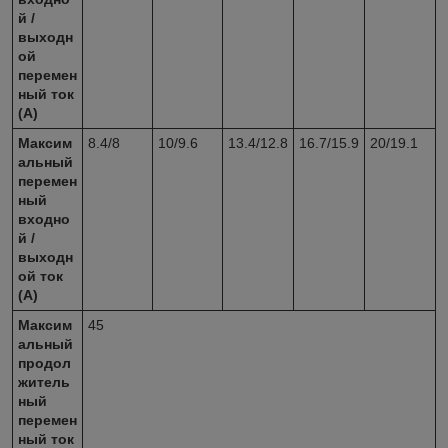
й /
выходн
ой
перемен
ный ток
(А)
Максим
8.4/8
10/9.6
13.4/12.8
16.7/15.9
20/19.1
альный
перемен
ный
входно
й /
выходн
ой ток
(А)
Максим
45
альный
продол
житель
ный
перемен
ный ток