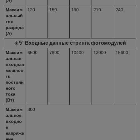
(А)
Максим
120
150
190
210
240
альный
ток
разряда
(А)
☀️🔌
Входные данные стринга фотомодулей
Максим
6500
7800
10400
13000
15600
альная
входная
мощнос
ть
постоян
ного
тока
(Вт)
Максим
800
альное
входно
е
напряже
ние