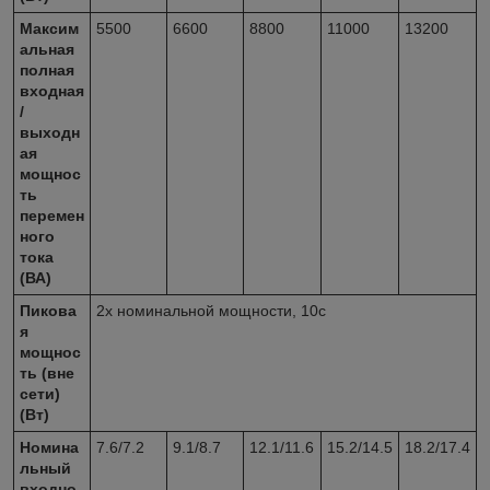
Максим
5500
6600
8800
11000
13200
альная
полная
входная
/
выходн
ая
мощнос
ть
перемен
ного
тока
(ВА)
Пикова
2х номинальной мощности, 10с
я
мощнос
ть (вне
сети)
(Вт)
Номина
7.6/7.2
9.1/8.7
12.1/11.6
15.2/14.5
18.2/17.4
льный
входно