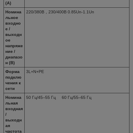
(А)
Номина
220/380В，230/400В 0.85Un-1.1Un
льное
входно
е /
выходн
ое
напряже
ние /
диапазо
н (В)
Форма
3L+N+PE
подклю
чения к
сети
Номина
50 Гц/45–55 Гц 60 Гц/55–65 Гц
льная
входная
/
выходн
ая
частота