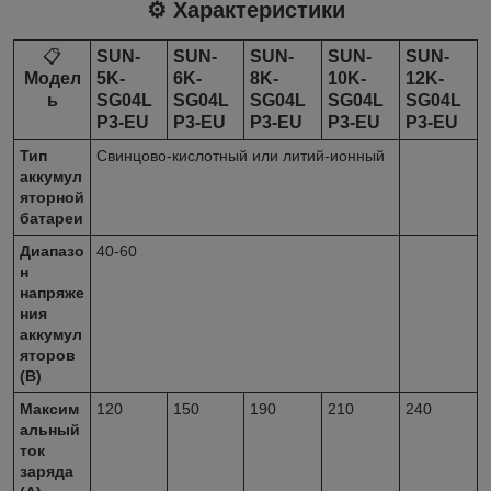
⚙️ Характеристики
📋
SUN-
SUN-
SUN-
SUN-
SUN-
Модел
5K-
6K-
8K-
10K-
12K-
ь
SG04L
SG04L
SG04L
SG04L
SG04L
P3-EU
P3-EU
P3-EU
P3-EU
P3-EU
Тип
Свинцово-кислотный или литий-ионный
аккумул
яторной
батареи
Диапазо
40-60
н
напряже
ния
аккумул
яторов
(В)
Максим
120
150
190
210
240
альный
ток
заряда