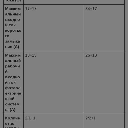
Максим
17+17
34+17
альный
входно
й ток
коротко
го
замыка
ния (А)
Максим
13+13
26+13
альный
рабочи
й
входно
й ток
фотоэл
ектриче
ской
систем
ы (А)
Количе
2/1+1
2/2+1
ство