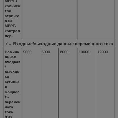
MPPT /
количес
тво
стринго
в на
MPPT-
контрол
лер
⚡↔️
Входные/выходные данные переменного тока
Номина
5000
6000
8000
10000
12000
льная
входная
/
выходн
ая
активна
я
мощнос
ть
перемен
ного
тока
(Вт)