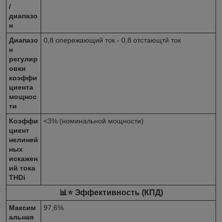
/
диапазо
н
Диапазо
0,8 опережающий ток - 0,8 отстающтй ток
н
регулир
овки
коэффи
циента
мощнос
ти
Коэффи
<3% (номинальной мощности)
циент
нелиней
ных
искажен
ий тока
THDi
📊⭐ Эффективность (КПД)
Максим
97,6%
альная