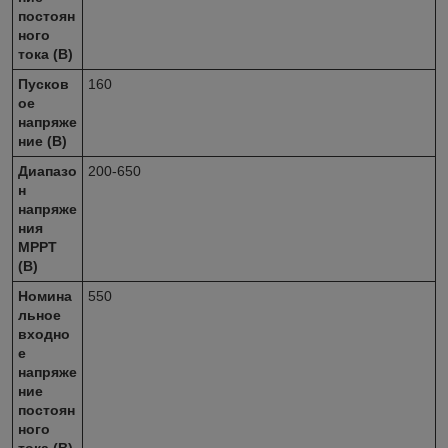
постоян
ного
тока (В)
Пусков
160
ое
напряже
ние (В)
Диапазо
200-650
н
напряже
ния
MPPT
(В)
Номина
550
льное
входно
е
напряже
ние
постоян
ного
тока (В)