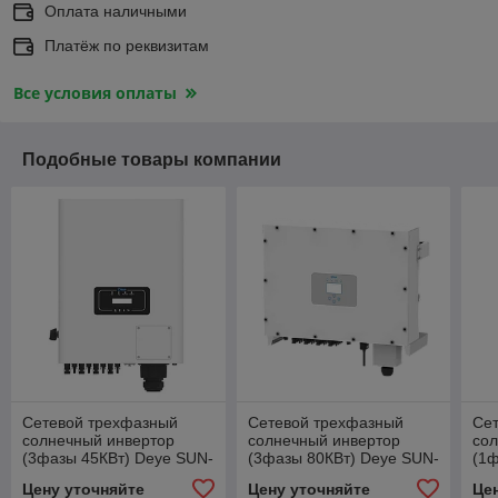
Оплата наличными
Платёж по реквизитам
Все условия оплаты
Подобные товары компании
Сетевой трехфазный
Сетевой трехфазный
Се
солнечный инвертор
солнечный инвертор
со
(3фазы 45КВт) Deye SUN-
(3фазы 80КВт) Deye SUN-
(1ф
45K-G04
80K-G
SU
Цену уточняйте
Цену уточняйте
Це