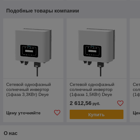
Подобные товары компании
Сетевой однофазный
Сетевой однофазный
Се
солнечный инвертор
солнечный инвертор
со
(1фаза 3,3КВт) Deye
(1фаза 1,5КВт) Deye
(1ф
SUN-3.3K-G04P1-EU-AM1
SUN-1.5K-G04P1-EU-AM1
SU
2 612,56
руб.
Цену уточняйте
Це
Купить
О нас