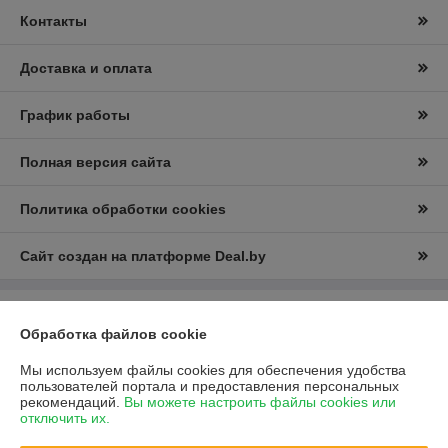
Контакты
Доставка и оплата
График работы
Полная версия сайта
Политика обработки cookies
Сайт создан на платформе Deal.by
Информация для покупателя
Обработка файлов cookie
Юридическое лицо:
ООО “Е-Энерджи”
г.Минск, ул. Пулихова д. 23, пом. 2Н
Мы используем файлы cookies для обеспечения удобства
пользователей портала и предоставления персональных
Регистрационный номер ЕГР: 193697373
рекомендаций.
Вы можете настроить файлы cookies или
отключить их.
УНП: 193697373