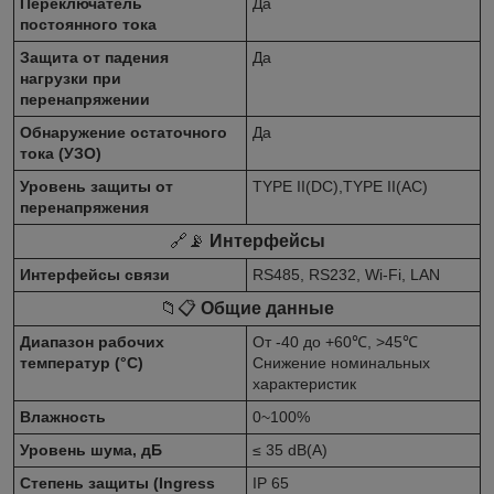
Переключатель
Да
постоянного тока
Защита от падения
Да
нагрузки при
перенапряжении
Обнаружение остаточного
Да
тока (УЗО)
Уровень защиты от
TYPE II(DC),TYPE II(AC)
перенапряжения
🔗📡
Интерфейсы
Интерфейсы связи
RS485, RS232, Wi-Fi, LAN
📁📋
Общие данные
Диапазон рабочих
От -40 до +60℃, >45℃
температур (°C)
Снижение номинальных
характеристик
Влажность
0~100%
Уровень шума, дБ
≤ 35 dB(A)
Степень защиты (Ingress
IP 65