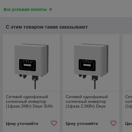
Все условия оплаты
С этим товаром также заказывают
Сетевой однофазный
Сетевой однофазный
Се
солнечный инвертор
солнечный инвертор
со
(1фаза 2КВт) Deye SUN-
(1фаза 2,5КВт) Deye
(1ф
2K-G04P1-EU-AM1
SUN-2.5K-G04P1-EU-AM1
SU
Цену уточняйте
Цену уточняйте
Це