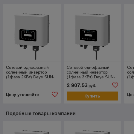
Сетевой однофазный
Сетевой однофазный
Се
солнечный инвертор
солнечный инвертор
со
(1фаза 2КВт) Deye SUN-
(1фаза 3КВт) Deye SUN-
(1ф
2K-G04P1-EU-AM1
3K-G04P1-EU-AM1
SU
2 907,53
руб.
Цену уточняйте
Це
Купить
Подобные товары компании