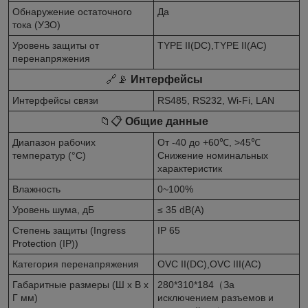
Обнаружение остаточного
Да
тока (УЗО)
Уровень защиты от
TYPE II(DC),TYPE II(AC)
перенапряжения
🔗📡
Интерфейсы
Интерфейсы связи
RS485, RS232, Wi-Fi, LAN
📁📋
Общие данные
Диапазон рабочих
От -40 до +60℃, >45℃
температур (°C)
Снижение номинальных
характеристик
Влажность
0~100%
Уровень шума, дБ
≤ 35 dB(A)
Степень защиты (Ingress
IP 65
Protection (IP))
Категория перенапряжения
OVC II(DC),OVC III(AC)
Габаритные размеры (Ш x В x
280*310*184（За
Г мм)
исключением разъемов и