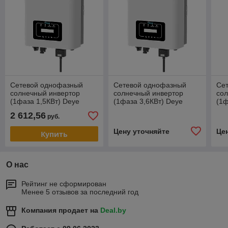
Сетевой однофазный
Сетевой однофазный
Се
солнечный инвертор
солнечный инвертор
со
(1фаза 1,5КВт) Deye
(1фаза 3,6КВт) Deye
(1ф
SUN-1.5K-G04P1-EU-AM1
SUN-3.6K-G04P1-EU-AM1
2K
2 612,56
руб.
Цену уточняйте
Це
Купить
О нас
Рейтинг не сформирован
Менее 5 отзывов за последний год
Компания продает на
Deal.by