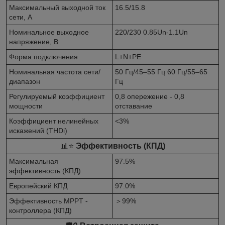
Максимальный выходной ток
16.5/15.8
сети, А
Номинальное выходное
220/230 0.85Un-1.1Un
напряжение, В
Форма подключения
L+N+PE
Номинальная частота сети/
50 Гц/45–55 Гц 60 Гц/55–65
диапазон
Гц
Регулируемый коэффициент
0,8 опережение - 0,8
мощности
отставание
Коэффициент нелинейных
<3%
искажений (THDi)
📊⭐
Эффективность (КПД)
Максимальная
97.5%
эффективность (КПД)
Европейский КПД
97.0%
Эффективность MPPT -
＞99%
контроллера (КПД)