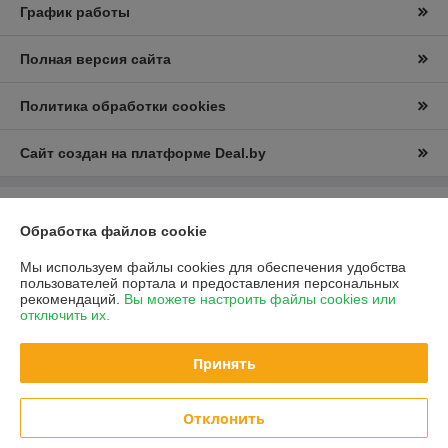
График работы
Полная версия сайта
Политика обработки cookies
Сайт создан на платформе Deal.by
Информация для покупателя
Обработка файлов cookie
Юридическое лицо:
ООО “Е-Энерджи”
г.Минск, ул. Пулихова д. 23, пом. 2Н
Мы используем файлы cookies для обеспечения удобства
пользователей портала и предоставления персональных
Регистрационный номер ЕГР: 193697373
рекомендаций.
Вы можете настроить файлы cookies или
отключить их.
УНП: 193697373
Регистрационный орган: Минский горисполком
Принять
Дата регистрации компании: 11.07.2023
Отклонить
Местонахождение книги жалоб и предложений: 220088, г. Минск, ул.
Пулихова д.23, пом. 2Н