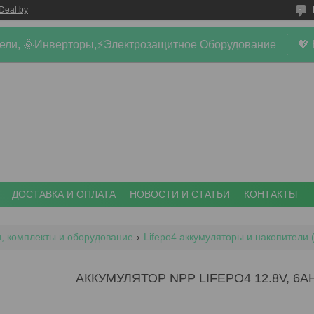
Deal.by
ели, 🌞Инверторы,⚡Электрозащитное Оборудование
💖
ДОСТАВКА И ОПЛАТА
НОВОСТИ И СТАТЬИ
КОНТАКТЫ
, комплекты и оборудование
Lifepo4 аккумуляторы и накопители 
АККУМУЛЯТОР NPP LIFEPO4 12.8V, 6A