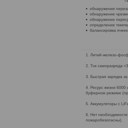

обнаружение перез
обнаружение чрезм
обнаружение перегр
определение темпе
балансировка ячеек
Литий-железо-фосфа
Ток саморазряда <3
Быстрая зарядка за
Ресурс жизни 6000 
буферном режиме (при
Аккумуляторы с Li
Нет необходимости 
пожаробезопасны).