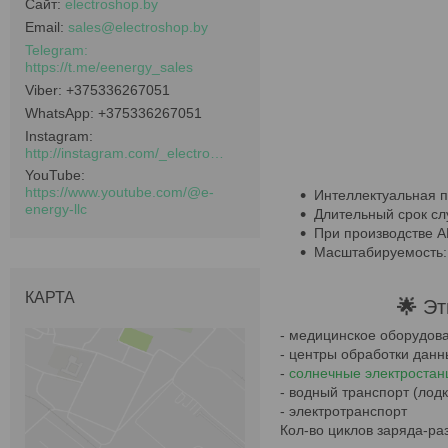
electroshop.by
sales@electroshop.by
https://t.me/eenergy_sales
+375336267051
+375336267051
Instagram
http://instagram.com/_electroshop.by_
YouTube
https://www.youtube.com/@e-
Интеллектуальная п
energy-llc
Длительный срок сл
При производстве А
Масштабируемость:
КАРТА
🌟
Эт
- медицинское оборудов
- центры обработки данн
-
солнечные электростан
- водный транспорт (лод
- электротранспорт
Кол-во циклов заряда-ра