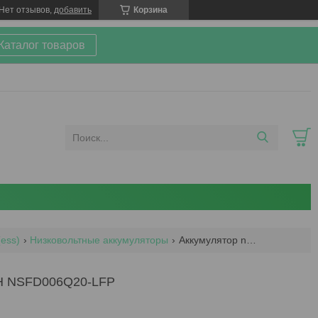
Нет отзывов,
добавить
Корзина
 Каталог товаров
(ess)
Низковольтные аккумуляторы
Аккумулятор npp lifepo4 12.8v, 6ah nsfd006q20-lfp
H NSFD006Q20-LFP