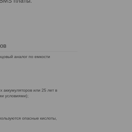
 BMS платы:
ров
нцовый аналог по емкости
и
х аккумуляторов или 25 лет в
ми условиями);
пользуются опасные кислоты,