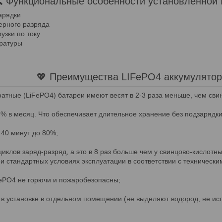
 Функциональные особенности установленной
арядки
ерного разряда
узки по току
ратуры
💖 Преимущества LIFePO4 аккумулято
тные (LiFePO4) батареи имеют весят в 2-3 раза меньше, чем сви
% в месяц. Что обеспечивает длительное хранение без подзарядк
 40 минут до 80%;
циклов заряд-разряд, а это в 8 раз больше чем у свинцово-кислотны
 стандартных условиях эксплуатации в соответствии с технически
FePO4 не горючи и пожаробезопасны;
в установке в отдельном помещении (не выделяют водород, не ис