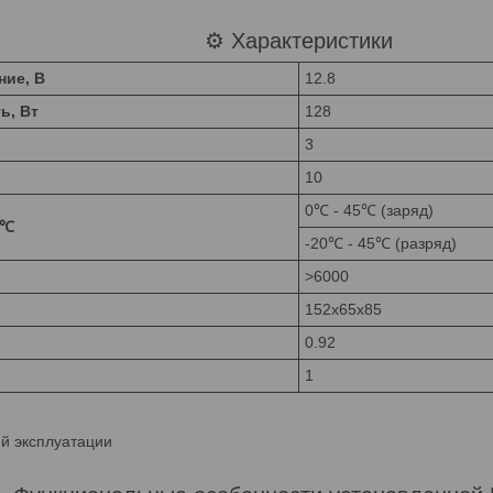
⚙️ Характеристики
ние, В
12.8
ь, Вт
128
3
10
0℃ - 45℃ (заряд)
 ℃
-20℃ - 45℃ (разряд)
>6000
152x65x85
0.92
1
й эксплуатации