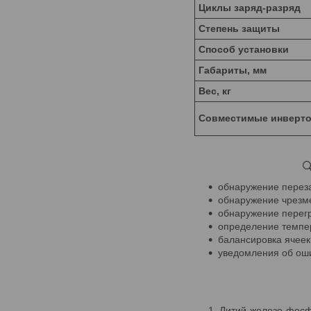
Циклы заряд-разряд
Степень защиты
Способ установки
Габариты, мм
Вес, кг
Совместимые инверт

обнаружение перез
обнаружение чрезм
обнаружение перегр
определение темпе
балансировка ячеек
уведомления об ош
Литий-железо-фосфа