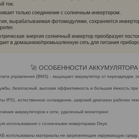
й ток.
живает только соединение с солнечным инвертором.
ргия, вырабатываемая фотомодулями, сохраняется инверт
orter.
ектрическая энергия солнечный инвертор преобразует посто
дает в домашнюю/промышленную сеть для питания приборо
🚀 ОСОБЕННОСТИ АККУМУЛЯТОРА
лата управления (BMS) - защищает аккумулятор от перезарядки, п
ужбы, безопасный, высокая эффективность и большая ёмкость при
ты IP31, естественное охлаждение, широкий диапазон рабочих темп
чения аккумуляторов к сети, удаленный мониторинг
ля использования с солнечными инверторами Deye.
КБ использованы материалы не загрязняющие окружающую среду, 