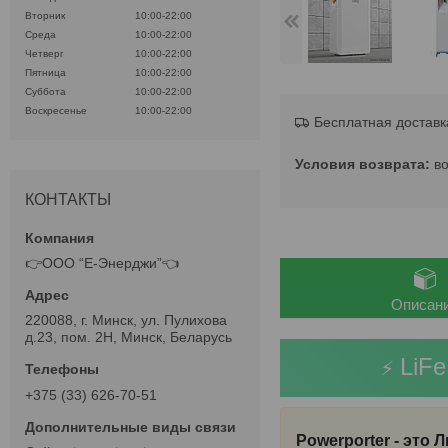
Вторник
10:00-22:00
Среда
10:00-22:00
Четверг
10:00-22:00
Пятница
10:00-22:00
Суббота
10:00-22:00
Воскресенье
10:00-22:00
Бесплатная доставк
в
КОНТАКТЫ
👉ООО “Е-Энерджи”👈
Описан
220088, г. Минск, ул. Пулихова
д.23, пом. 2Н, Минск, Беларусь
LiFe
⚡
+375 (33) 626-70-51
Powerporter - это