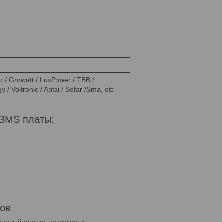
/ Growatt / LuxPower / TBB /
 / Voltronic / Aptai / Sofar /Sma, etc
 BMS платы:
ров
нцовый аналог по емкости