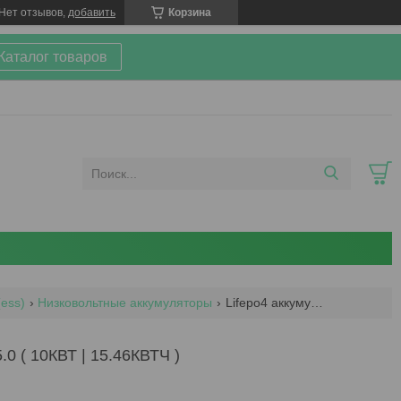
Нет отзывов,
добавить
Корзина
 Каталог товаров
(ess)
Низковольтные аккумуляторы
Lifepo4 аккумулятор powerporter 15.0 ( 10квт | 15.46квтч )
( 10КВТ | 15.46КВТЧ )