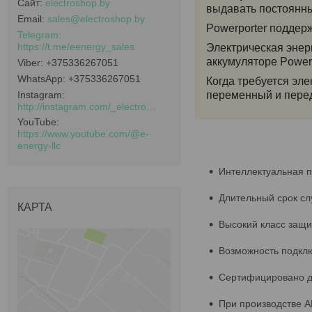
electroshop.by
выдавать постоянны
sales@electroshop.by
Powerporter поддер
https://t.me/eenergy_sales
Электрическая эне
аккумуляторе Powerp
+375336267051
+375336267051
Когда требуется эл
Instagram
переменный и пере
http://instagram.com/_electroshop.by_
YouTube
https://www.youtube.com/@e-
energy-llc
Интеллектуальная п
Длительный срок сл
КАРТА
Высокий класс защи
Возможность подклю
Сертифицировано д
При производстве А