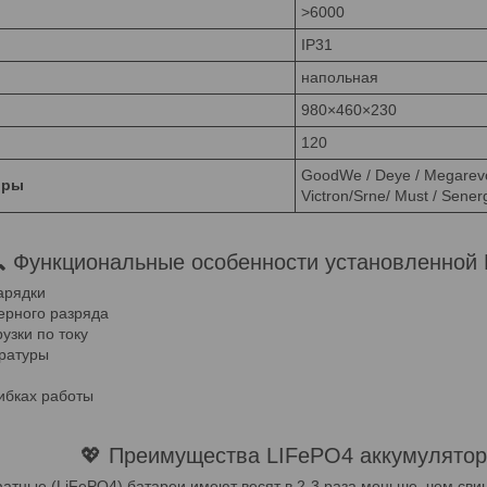
>6000
IP31
напольная
980×460×230
120
GoodWe / Deye / Megarevo 
оры
Victron/Srne/ Must / Senergy
 Функциональные особенности установленной
арядки
ерного разряда
узки по току
ратуры
ибках работы
💖 Преимущества LIFePO4 аккумулято
тные (LiFePO4) батареи имеют весят в 2-3 раза меньше, чем сви