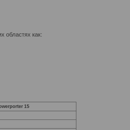
х областях как:
owerporter 15