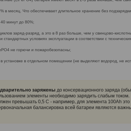
% в месяц. Что обеспечивает длительное хранение без подзарядк
 40 минут до 80%;
иклов заряд-разряд, а это в 8 раз больше, чем у свинцово-кислотн
 стандартных условиях эксплуатации в соответствии с технически
FePO4 не горючи и пожаробезопасны;
в установке в отдельном помещении (не выделяют водород, не ис
дварительно заряжены
до консервационного заряда (обы
льзованием элементы необходимо зарядить слабым током.
лжен превышать 0,5 C - например, для элемента 100Ah это 
ервоначальная балансировка всей батареи являются важны