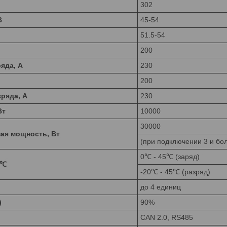
302
В
45-54
51.5-54
200
яда, А
230
200
ряда, А
230
Вт
10000
30000
ая мощность, Вт
(при подключении 3 и бо
0℃ - 45℃ (заряд)
 ℃
-20℃ - 45℃ (разряд)
до 4 единиц
)
90%
CAN 2.0, RS485