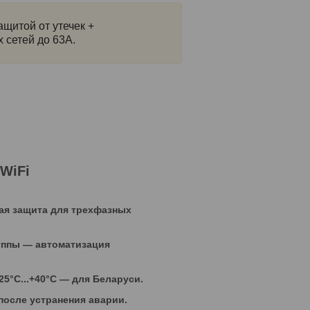
щитой от утечек +
 сетей до 63А.
WiFi
я защита для трехфазных
уппы — автоматизация
-25°C...+40°C — для Беларуси.
осле устранения аварии.