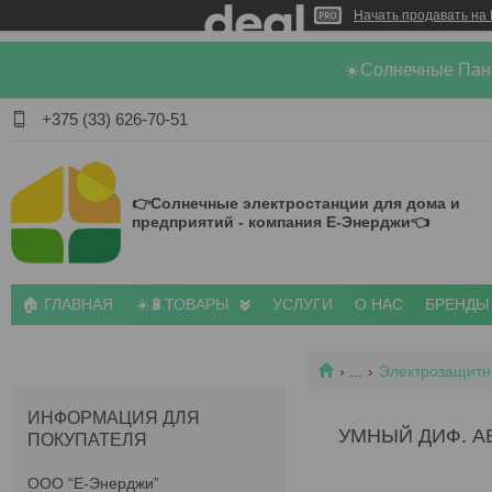
Начать продавать на 
☀️Солнечные Пан
+375 (33) 626-70-51
👉Солнечные электростанции для дома и
предприятий - компания Е-Энерджи👈
🏠 ГЛАВНАЯ
☀️🔋ТОВАРЫ
УСЛУГИ
О НАС
БРЕНДЫ
...
Электрозащитн
ИНФОРМАЦИЯ ДЛЯ
УМНЫЙ ДИФ. А
ПОКУПАТЕЛЯ
ООО “Е-Энерджи”