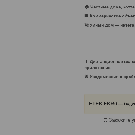
🏠 Частные дома, котт
🏢 Коммерческие объе
🚀 Умный дом — интегр
📱 Дистанционное вкл
приложение.
🚨 Уведомления о сра
ETEK EKR0
— будущ
🛒 Закажите