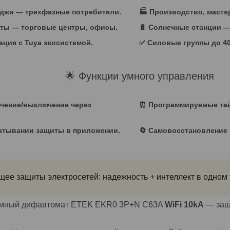
еджи — трехфазные потребители.
🏭 Производство, масте
кты — торговые центры, офисы.
🔋 Солнечные станции —
ация с Tuya экосистемой.
✅ Силовые группы до 40
🌟 Функции умного управления
ючение/выключение через
⏰ Программируемые тай
батывании защиты в приложении.
🔄 Самовосстановление 
ее защиты электросетей: надежность + интеллект в одном 
 умный дифавтомат ETEK EKR0 3P+N C63A
WiFi 10kA
— защи