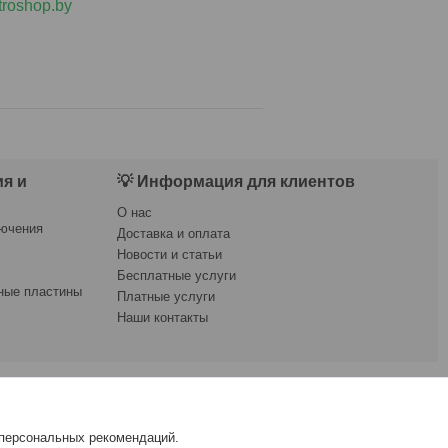
troshop.by
я и
💡 Информация для клиентов
О нас
лючения
Доставка и оплата
Новости и статьи
Бесплатные услуги
ные пластины
Платные услуги
Наши контакты
азать в "👉ООО “Е-Энерджи”👈" по Телефону: 📱 +375 (33)
 персональных рекомендаций.