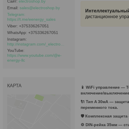
electroshop.by
sales@electroshop.by
Интеллектуальный
дистанционное управ
https://t.me/eenergy_sales
+375336267051
+375336267051
Instagram
http://instagram.com/_electroshop.by_
YouTube
https://www.youtube.com/@e-
energy-llc
КАРТА
📱
WiFi управление
— Tu
включение/выключение
🔌
Тип A 30мА
— защита 
переменного тока.
🛡️
Комплексная защита
⚙️ DIN-рейка 35мм — ст