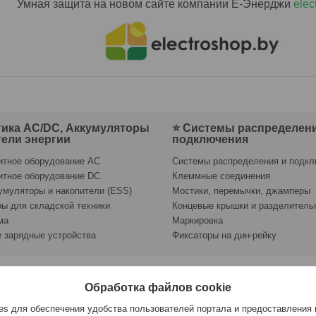
Умная защита на новом сайте компании Е-Энерджи
elec
ика AC/DC, Аккумуляторы
⭐ Системы распределени
тели энергии
подключения
итное оборудование AC
Системы распределения и подк
итное оборудование DC
Клеммные соединения
умуляторы и накопители (ESS)
Мостики, перемычки, джамперы
ы для складской техники
Концевые крышки и разделитель
ма
Маркировка
 зарядные устройства
Фиксаторы на дин-рейку
Обработка файлов cookie
 10kA Тип A 30мА WiFi без измерения параметров Купить или Зак
s для обеспечения удобства пользователей портала и предоставления