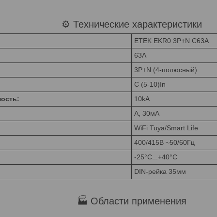
⚙️ Технические характеристики
ETEK EKR0 3P+N C63A
63A
3P+N (4-полюсный)
C (5-10)In
ость:
10kA
A, 30мА
WiFi Tuya/Smart Life
400/415В ~50/60Гц
-25°C...+40°C
DIN-рейка 35мм
🏭 Области применения