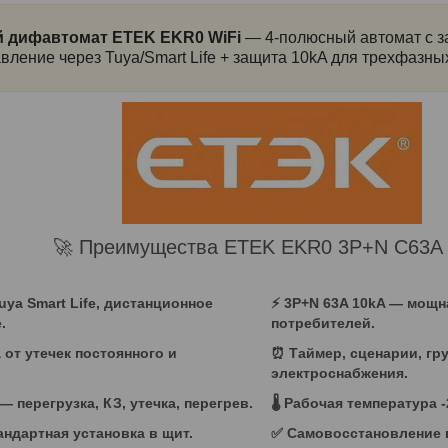
 дифавтомат ETEK EKR0 WiFi
— 4-полюсный автомат с за
ление через Tuya/Smart Life + защита 10kA для трехфазных
🚀 Преимущества ETEK EKR0 3P+N C63A
ya Smart Life, дистанционное
⚡
3P+N 63A 10kA
— мощна
.
потребителей.
от утечек постоянного и
⏰ Таймер, сценарии, гр
электроснабжения.
— перегрузка, КЗ, утечка, перегрев.
🌡️ Рабочая температура 
андартная установка в щит.
✅ Самовосстановление п