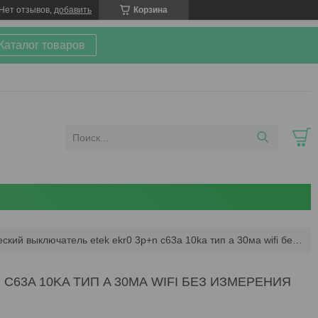
Нет отзывов,
добавить
Корзина
 Каталог товаров
Умный диф. автоматический выключатель etek ekr0 3p+n c63a 10ka тип a 30ма wifi без измерения параметров
63A 10KA ТИП A 30МА WIFI БЕЗ ИЗМЕРЕНИЯ