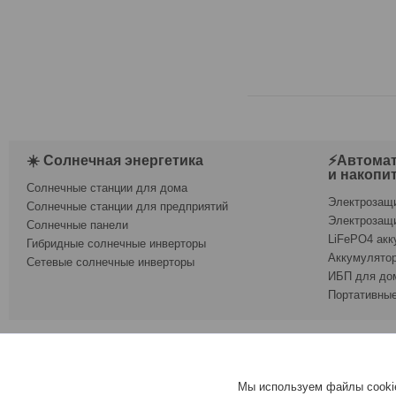
☀️ Солнечная энергетика
⚡Автомат
и накопи
Солнечные станции для дома
Электрозащ
Солнечные станции для предприятий
Электрозащ
Солнечные панели
LiFePO4 акк
Гибридные солнечные инверторы
Аккумулятор
Сетевые солнечные инверторы
ИБП для до
Портативные
Умный диф. автоматический выключатель ETEK EKR0 3P+N C63A
626-70-51
Мы используем файлы cookie