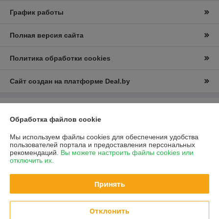
График работы
Полная версия сайта
Политика обработки cookies
Сайт создан на платформе Deal.by
Информация для покупателя
Обработка файлов cookie
Юридическое лицо:
ООО “Е-Энерджи”
г.Минск, ул. Пулихова д. 23, пом. 2Н
Мы используем файлы cookies для обеспечения удобства
пользователей портала и предоставления персональных
Регистрационный номер ЕГР: 193697373
рекомендаций.
Вы можете настроить файлы cookies или
отключить их.
УНП: 193697373
Регистрационный орган: Минский горисполком
Принять
Дата регистрации компании: 11.07.2023
Отклонить
Местонахождение книги жалоб и предложений: 220088, г. Минск, ул.