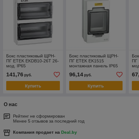
Бокс пластиковый ЩРН-
Бокс пластиковый ЩРН-
Бок
ПГ ETEK EKDB10-26T 26-
ПГ ETEK EK1515
ПГ
мод. IP65
монтажная панель IP65
мод
296.5x390.5x131.5 с
157x273x145
с п
141,76
96,14
67
руб.
руб.
прозр. дверью
Купить
Купить
О нас
Рейтинг не сформирован
Менее 5 отзывов за последний год
Компания продает на
Deal.by