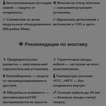
🌡️ Неотапливаемые коттеджи
🛠️ Монтаж на стену винтами
зимой — защита от
— внешняя/внутренняя
конденсата.
установка.
✅ Совместим со всем
✅ Идеальное дополнение к
модульным оборудованием
автоматам и УЗО в щите.
DIN-рейка 35мм.
🌟 Рекомендации по монтажу
🔧 Предварительная
💧 Герметичные вводы
разметка — вертикальная/
кабеля — заглушки на всех
горизонтальная установка.
выштамповках.
🔒 Опломбировка — защита
🌡️ Температура монтажа
от несанкционированного
+5°C...+40°C — без
доступа.
конденсата внутри.
⚙️ DIN-рейка в комплекте —
📏 Сечение кабеля до 25 мм²
автоматы/реле/УЗО
— боковые вводы снизу/
настраиваются по высоте.
сверху.