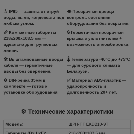
💧
IP65
— защита от струй
👁️
Прозрачная дверца
—
воды, пыли, конденсата под
контроль состояния
любым углом.
оборудования без вскрытия.
📏 Компактные габариты
🔒 Герметичная прозрачная
218x200x103.5 мм
—
крышка с уплотнителем +
идеально для групповых
возможность опломбировки.
линий.
🛠️ Выштампованные вводы
🌡️ Температура -40°C до +75°C
кабеля — герметичные
— для сурового климата
вводы без сверления.
Беларуси.
⚙️ DIN-рейка 35мм в
✅ Материал ABS-пластик —
комплекте — готов к
ударопрочность и
установке оборудования.
долговечность 20+ лет.
⚙️ Технические характеристики
Модель:
ЩРН-ПГ EKDB10-9T
Габариты (ВxШxГ):
218x200x103.5 мм