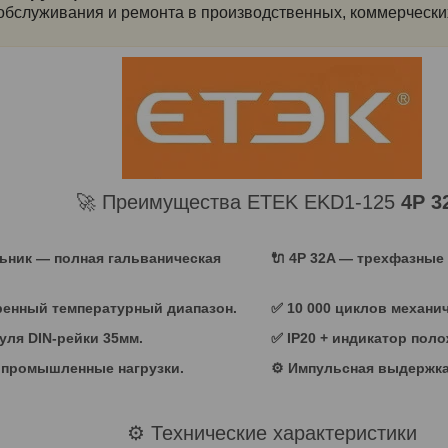
 обслуживания и ремонта в производственных, коммерческих
🚀 Преимущества ETEK EKD1-125
4P 3
ьник
— полная гальваническая
🔌
4P 32A
— трехфазные л
ширенный температурный диапазон.
✅ 10 000 циклов механи
уля DIN-рейки 35мм.
✅ IP20 + индикатор поло
 промышленные нагрузки.
⚙️ Импульсная выдержка
⚙️ Технические характеристики