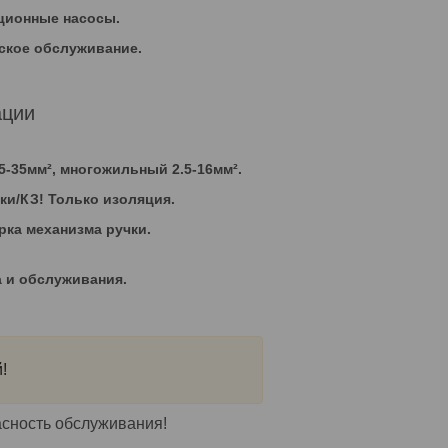
яционные насосы.
ское обслуживание.
ации
.5-35мм², многожильный 2.5-16мм².
ки/КЗ!
Только изоляция.
рка механизма ручки.
 и обслуживания.
!
сность обслуживания!