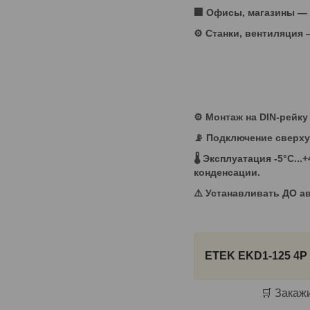
🏢 Офисы, магазины —
⚙️ Станки, вентиляция
⚙️ Монтаж на DIN-рейку
📡 Подключение сверху
🌡️ Эксплуатация -5°C..
конденсации.
⚠️ Устанавливать ДО а
ETEK EKD1-125 4P
🛒 Закаж