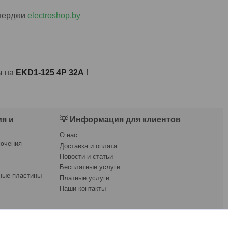
Энерджи
electroshop.by
ы на
EKD1-125 4P 32A
!
я и
💡 Информация для клиентов
О нас
лючения
Доставка и оплата
Новости и статьи
Бесплатные услуги
ные пластины
Платные услуги
Наши контакты