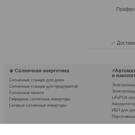
Професс
✅ Доставк
☀️ Солнечная энергетика
⚡Автомат
и накопи
Солнечные станции для дома
Электрозащ
Солнечные станции для предприятий
Электрозащ
Солнечные панели
LiFePO4 акк
Гибридные солнечные инверторы
Аккумулятор
Сетевые солнечные инверторы
ИБП для до
Портативные