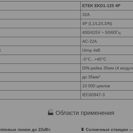
ETEK EKD1-125 4P
32A
4P (L1/L2/L3/N)
400/415V ~ 50/60Гц
AC-22A
:
Uimp 4кВ
-5°C...+40°C
DIN-рейка 35мм (4 модул
до 35мм²
10 000 циклов
IEC60947-3
🏭 Области применения
пповые линии до 22кВт.
🔋 Солнечные станции —