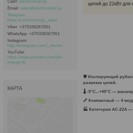
electroshop.by
цепей до 22кВт для
sales@electroshop.by
https://t.me/eenergy_sales
+375336267051
+375336267051
Instagram
http://instagram.com/_electroshop.by_
YouTube
https://www.youtube.com/@e-
energy-llc
🛡️
Изолирующий рубил
развязка цепей.
КАРТА
🌡️ -5°C...+40°C — рас
📏 Компактный — 4 мод
🏭 Категория AC-22A —