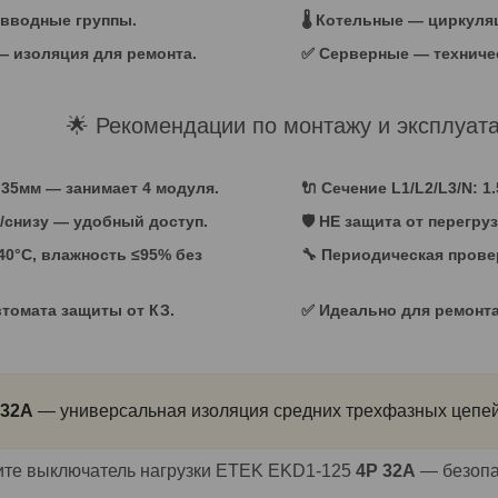
 вводные группы.
🌡️ Котельные — циркул
 — изоляция для ремонта.
✅ Серверные — техниче
🌟 Рекомендации по монтажу и эксплуат
 35мм — занимает 4 модуля.
🔌 Сечение L1/L2/L3/N: 1
/снизу — удобный доступ.
🛡️
НЕ защита от перегруз
.+40°C, влажность ≤95% без
🔧 Периодическая прове
втомата защиты от КЗ.
✅ Идеально для ремонта
 32A
— универсальная изоляция средних трехфазных цепей
ите выключатель нагрузки ETEK EKD1-125
4P 32A
— безопа