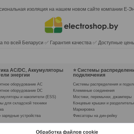
иональная изоляция на нашем новом сайте компании Е-
а по всей Беларуси ✅ Гарантия качества ✅ Доступные цен
ика AC/DC, Аккумуляторы
⭐ Системы распределени
тели энергии
подключения
итное оборудование AC
Системы распределения и подк
итное оборудование DC
Клеммные соединения
умуляторы и накопители (ESS)
Мостики, перемычки, джамперы
ы для складской техники
Концевые крышки и разделитель
ма
Маркировка
 зарядные устройства
Фиксаторы на дин-рейку
Обработка файлов cookie