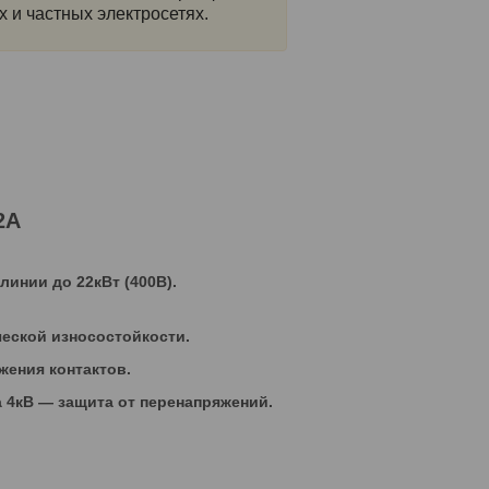
 и частных электросетях.
2A
инии до 22кВт (400В).
ческой износостойкости.
жения контактов.
 4кВ — защита от перенапряжений.