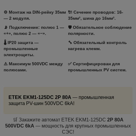
⚙️ Монтаж на DIN-рейку 35мм
🔌 Сечение проводов: 16-
— 2 модуля.
35мм², шина до 16мм².
📡 Подключение: полюс 1 —
🛡️ Обязательное соблюдение
«+», полюс 2 — «−».
полярности.
🌡️ IP20 защита —
🔧 Обязательный контроль
промышленные
нагрева клемм.
электрощиты.
⚠️ Максимум 500VDC между
✅ Сертифицирован для
полюсами.
промышленных PV систем.
ETEK EKM1-125DC 2P 80A
— промышленная
защита PV-шин 500VDC 6kA!
🛒 Закажите автомат ETEK EKM1-125DC
2P 80A
500VDC 6kA
— мощность для крупных промышленных
СЭС!