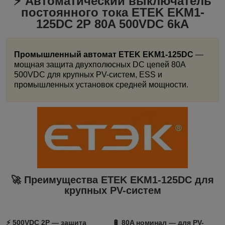
⚡ Автоматический выключатель
постоянного тока ETEK EKM1-
125DC
2P 80A 500VDC 6kA
Промышленный автомат ETEK EKM1-125DC
—
мощная защита двухполюсных DC цепей 80A
500VDC для крупных PV-систем, ESS и
промышленных установок средней мощности.
🚀 Преимущества ETEK EKM1-125DC
для
крупных PV-систем
⚡
500VDC 2P
— защита
🔋
80A номинал
— для PV-