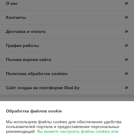
О нас
Контакты
Доставка и оплата
График работы
Полная версия сайта
Политика обработки cookies
Сайт создан на платформе Deal.by
Информация для покупателя
Обработка файлов cookie
Юридическое лицо:
ООО “Е-Энерджи”
г.Минск, ул. Пулихова д. 23, пом. 2Н
Мы используем файлы cookies для обеспечения удобства
пользователей портала и предоставления персональных
Регистрационный номер ЕГР: 193697373
рекомендаций.
Вы можете настроить файлы cookies или