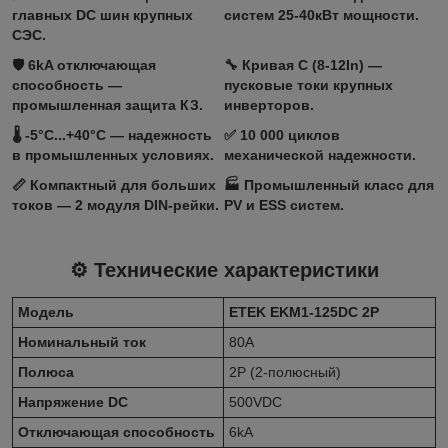
главных DC шин крупных
систем 25-40кВт мощности.
СЭС.
🛡️
6kA отключающая
🔧
Кривая C (8-12In)
—
способность
—
пусковые токи крупных
промышленная защита КЗ.
инверторов.
🌡️ -5°C...+40°C — надежность
✅ 10 000 циклов
в промышленных условиях.
механической надежности.
📏 Компактный для больших
🏭 Промышленный класс для
токов — 2 модуля DIN-рейки.
PV и ESS систем.
⚙️ Технические характеристики
Модель
ETEK EKM1-125DC 2P
Номинальный ток
80A
Полюса
2P (2-полюсный)
Напряжение DC
500VDC
Отключающая способность
6kA