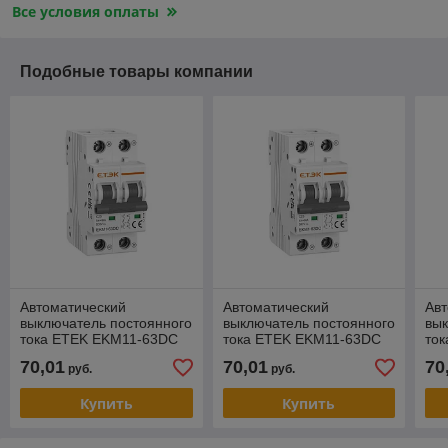
Все условия оплаты
Подобные товары компании
Автоматический
Автоматический
Авт
выключатель постоянного
выключатель постоянного
вык
тока ETEK EKM11-63DC
тока ETEK EKM11-63DC
то
2P 1A 500VDC 6kA
2P 2A 500VDC 6kA
2P
70,01
70,01
70
руб.
руб.
Купить
Купить