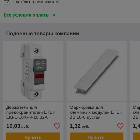
Платёж по реквизитам
Все условия оплаты
Подобные товары компании
Держатель для
Маркировка для
Ма
предохранителей ETEK
клеммных модулей ETEK
кл
EKF1-10XPV-10 32А
ZB 10-6 пустая
ZB 
1000VDC
10,03
1,32
1,
руб.
руб.
Купить
Купить