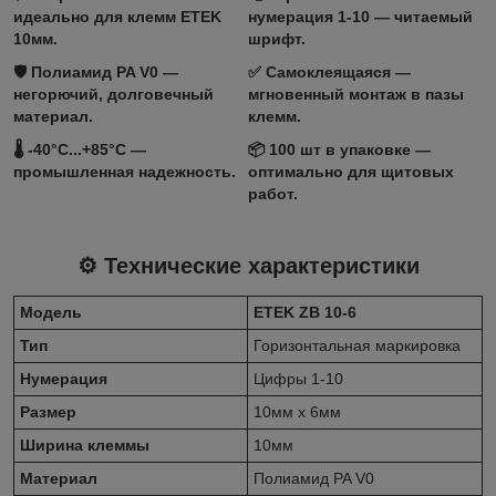
идеально для клемм ETEK
нумерация 1-10
— читаемый
10мм.
шрифт.
🛡️
Полиамид PA V0
—
✅
Самоклеящаяся
—
негорючий, долговечный
мгновенный монтаж в пазы
материал.
клемм.
🌡️ -40°C...+85°C —
📦
100 шт в упаковке
—
промышленная надежность.
оптимально для щитовых
работ.
⚙️ Технические характеристики
Модель
ETEK ZB 10-6
Тип
Горизонтальная маркировка
Нумерация
Цифры 1-10
Размер
10мм x 6мм
Ширина клеммы
10мм
Материал
Полиамид PA V0