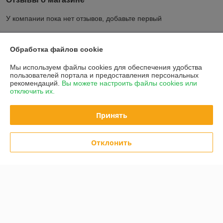
У компании пока нет отзывов, добавьте первый
О нас
Обработка файлов cookie
Мы используем файлы cookies для обеспечения удобства
Контакты
пользователей портала и предоставления персональных
рекомендаций.
Вы можете настроить файлы cookies или
отключить их.
Доставка и оплата
Принять
График работы
Полная версия сайта
Отклонить
Политика обработки cookies
Сайт создан на платформе Deal.by
Информация для покупателя