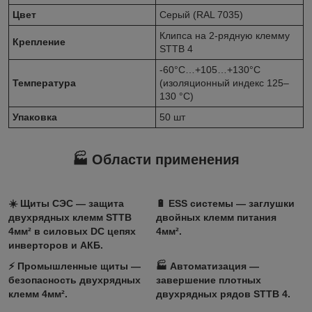
Цвет
Серый (RAL 7035)
Клипса на 2‑рядную клемму
Крепление
STTB 4
‑60°C…+105…+130°C
Температура
(изоляционный индекс 125–
130 °C)
Упаковка
50 шт
🏭 Области применения
☀️
Щиты СЭС
— защита
🔋
ESS системы
— заглушки
двухрядных клемм STTB
двойных клемм питания
4мм² в силовых DC цепях
4мм².
инверторов и АКБ.
⚡
Промышленные щиты
—
🏭
Автоматизация
—
безопасность двухрядных
завершение плотных
клемм 4мм².
двухрядных рядов STTB 4.