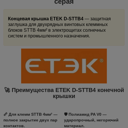
серая
Концевая крышка ETEK D-STTB4
— защитная
заглушка для двухрядных винтовых клеммных
блоков STTB 4мм² в электрощитах солнечных
систем и промышленного назначения.
🚀 Преимущества ETEK
D-STTB4
конечной
крышки
📏
Для клемм STTB 4мм²
—
🛡️
Полиамид PA V0
—
полное закрытие двух пар
ударопрочный, негорючий
контактов.
материал.