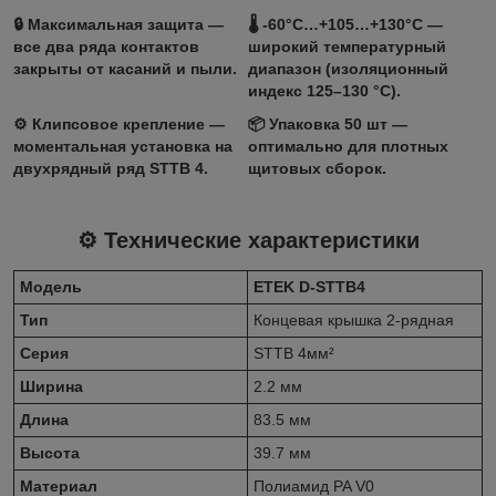
🔒
Максимальная защита
—
🌡️
‑60°C…+105…+130°C
—
все два ряда контактов
широкий температурный
закрыты от касаний и пыли.
диапазон (изоляционный
индекс 125–130 °C).
⚙️
Клипсовое крепление
—
📦
Упаковка 50 шт
—
моментальная установка на
оптимально для плотных
двухрядный ряд STTB 4.
щитовых сборок.
⚙️ Технические характеристики
Модель
ETEK D-STTB4
Тип
Концевая крышка 2‑рядная
Серия
STTB 4мм²
Ширина
2.2 мм
Длина
83.5 мм
Высота
39.7 мм
Материал
Полиамид PA V0