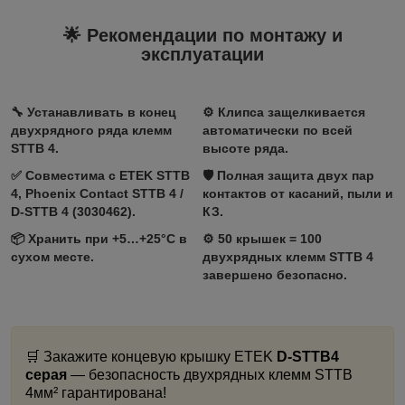
🌟 Рекомендации по монтажу и
эксплуатации
🔧
Устанавливать в конец
⚙️
Клипса защелкивается
двухрядного ряда клемм
автоматически по всей
STTB 4.
высоте ряда.
✅
Совместима с
ETEK STTB
🛡️
Полная защита
двух пар
4, Phoenix Contact STTB 4 /
контактов от касаний, пыли и
D‑STTB 4 (3030462).
КЗ.
📦
Хранить при +5…+25°C
в
⚙️
50 крышек = 100
сухом месте.
двухрядных клемм STTB 4
завершено безопасно.
🛒 Закажите концевую крышку ETEK
D-STTB4
серая
— безопасность двухрядных клемм STTB
4мм² гарантирована!