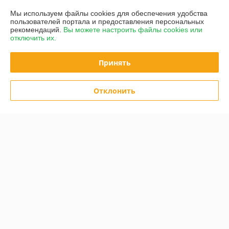
О нас
Мы используем файлы cookies для обеспечения удобства
пользователей портала и предоставления персональных
рекомендаций.
Вы можете настроить файлы cookies или
Контакты
отключить их.
Доставка и оплата
Принять
График работы
Отклонить
Полная версия сайта
Политика обработки cookies
Сайт создан на платформе Deal.by
Информация для покупателя
Юридическое лицо:
ООО “Е-Энерджи”
г.Минск, ул. Пулихова д. 23, пом. 2Н
Регистрационный номер ЕГР: 193697373