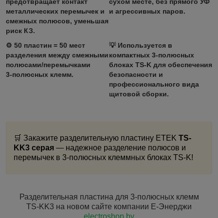
предотвращает контакт
сухом месте, без прямого УФ
металлических перемычек и
и агрессивных паров.
смежных полюсов, уменьшая
риск КЗ.
⚙️
50 пластин = 50 мест
💡 Используется в
разделения между смежными
компактных 3‑полюсных
полюсами/перемычками
блоках TS‑K для обеспечения
3‑полюсных клемм.
безопасности и
профессионального вида
щитовой сборки.
🛒 Закажите разделительную пластину ETEK
TS-
KK3 серая
— надежное разделение полюсов и
перемычек в 3‑полюсных клеммных блоках TS‑K!
Разделительная пластина для 3‑полюсных клемм
TS‑KK3 на новом сайте компании Е‑Энерджи
electroshop.by