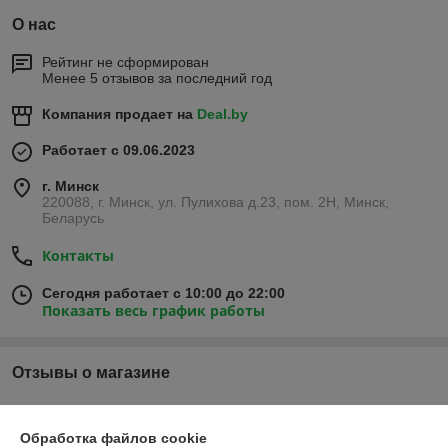
О нас
Рейтинг не сформирован
Менее 5 отзывов за последний год
Компания продает на
Deal.by
Работает с 09.06.2023
г. Минск
220088, г. Минск, ул. Пулихова д.23, пом. 2Н, Минск,
Беларусь
Контакты
Сегодня работает с 10:00 до 22:00
Показать весь график работы
Отзывы о магазине
У компании пока нет отзывов, добавьте первый
Обработка файлов cookie