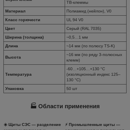
TB‑клеммы
Материал
Полиамид (нейлон), V0
Класс горючести
UL 94 V0
Цвет
Серый (RAL 7035)
Ширина (толщина)
~0,5…1 мм
Длина
~14 мм (по полюсу TS‑K)
~16 мм (по ряду 3‑полюсных
Высота
клемм)
‑60…+105…+130 °C
Температура
(изоляционный индекс 125–
130 °C)
Упаковка
50 шт
🏭 Области применения
☀️
Щиты СЭС
— разделение
⚡
Промышленные щиты
—