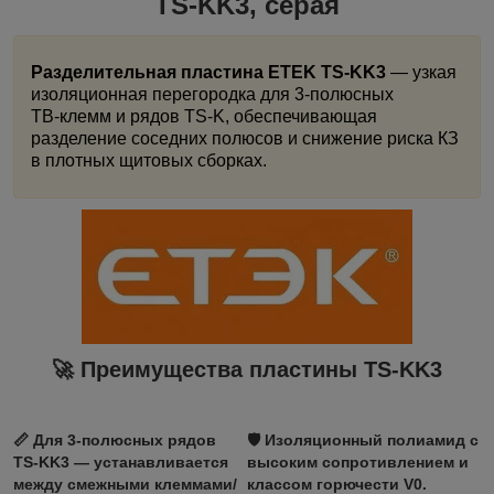
TS-KK3, серая
Разделительная пластина ETEK TS-KK3
— узкая
изоляционная перегородка для 3‑полюсных
TB‑клемм и рядов TS‑K, обеспечивающая
разделение соседних полюсов и снижение риска КЗ
в плотных щитовых сборках.
🚀 Преимущества пластины
TS-KK3
📏
Для 3‑полюсных рядов
🛡️
Изоляционный полиамид
с
TS‑KK3 — устанавливается
высоким сопротивлением и
между смежными клеммами/
классом горючести V0.