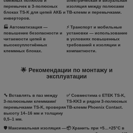
смежных полюсов и
электрическая и визуальная
перемычек в 3‑полюсных
изоляция между полюсами
блоках TS‑K для цепей АКБ и
TB‑клемм и перемычками.
инверторов.
🏭
Автоматизация
—
⚡
Транспорт и мобильные
повышение безопасности и
установки
— использование
читаемости цепей в
в условиях повышенных
высокоуплотнённых
требований к изоляции и
клеммных блоках.
компактности.
🌟 Рекомендации по монтажу и
эксплуатации
🔧
Вставлять в паз
между
✅
Совместима с
ETEK TS‑K,
3‑полюсными клеммами/
TS‑KK3 и рядом 3‑полюсных
перемычками TS‑K, проверяя
TB‑клемм Phoenix Contact.
высоту 14–16 мм и толщину
0,5–1 мм.
🛡️
Максимальная изоляция
—
📦
Хранить при +5…+25°C
в