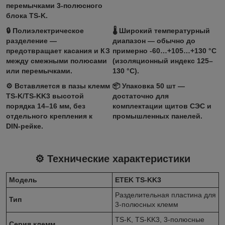
перемычками 3‑полюсного
блока TS‑K.
🔒
Полиэлектрическое
🌡️
Широкий температурный
разделение
—
диапазон
— обычно до
предотвращает касания и КЗ
примерно ‑60…+105…+130 °C
между смежными полюсами
(изоляционный индекс 125–
или перемычками.
130 °C).
⚙️
Вставляется в пазы клемм
📦
Упаковка 50 шт
—
TS‑K/TS‑KK3 высотой
достаточно для
порядка 14–16 мм, без
комплектации щитов СЭС и
отдельного крепления к
промышленных панелей.
DIN‑рейке.
⚙️ Технические характеристики
Модель
ETEK TS-KK3
Разделительная пластина для
Тип
3‑полюсных клемм
TS‑K, TS‑KK3, 3‑полюсные
Серия клемм