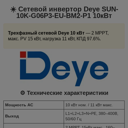
☀️ Сетевой инвертор Deye
SUN-
10K-G06P3-EU-BM2-P1 10кВт
Трехфазный сетевой Deye 10 кВт
— 2 MPPT,
макс. PV 15 кВт, нагрузка 11 кВт, КПД 97.6%.
⚙️ Технические характеристики
Мощность AC
10 кВт ном. / 11 кВт макс.
L1+L2+L3+N+PE, 380–400В,
Выход
50/60 Гц
2 MPPT, 15кВт макс., 160–