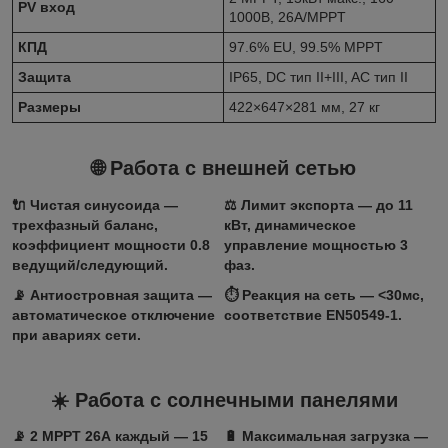
PV вход
1000В, 26А/MPPT
КПД
97.6% EU, 99.5% MPPT
Защита
IP65, DC тип II+III, AC тип II
Размеры
422×647×281 мм, 27 кг
🌐 Работа с внешней сетью
🔌
Чистая синусоида
—
⚖️
Лимит экспорта
— до 11
трехфазный баланс,
кВт, динамическое
коэффициент мощности 0.8
управление мощностью 3
ведущий/следующий.
фаз.
📡
Антиостровная защита
—
⏱️
Реакция на сеть
— <30мс,
автоматическое отключение
соответствие EN50549-1.
при авариях сети.
☀️ Работа с солнечными панелями
📡
2 MPPT 26А каждый
— 15
🔋
Максимальная загрузка
—