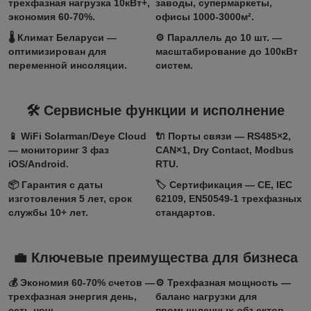
трехфазная нагрузка 10кВт+,
заводы, супермаркеты,
экономия 60-70%.
офисы 1000-3000м².
🌡️
Климат Беларуси
—
⚙️
Параллель до 10 шт.
—
оптимизирован для
масштабирование до 100кВт
переменной инсоляции.
систем.
🛠️ Сервисные функции и исполнение
📱
WiFi Solarman/Deye Cloud
🔌
Порты связи
— RS485×2,
— мониторинг 3 фаз
CAN×1, Dry Contact, Modbus
iOS/Android.
RTU.
📦
Гарантия с даты
🏷️
Сертификация
— CE, IEC
изготовления 5 лет
, срок
62109, EN50549-1 трехфазных
службы 10+ лет.
стандартов.
💼 Ключевые преимущества для бизнеса
💰
Экономия 60-70% счетов
—
⚙️
Трехфазная мощность
—
трехфазная энергия день,
баланс нагрузки для
сеть ночь.
промышленных объектов.