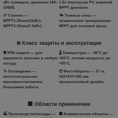
кВт суммарно, диапазон 160–
1.5x перегрузка PV, широкий
1000В.
MPPT диапазон.
📏
Стринги
—
🌤️
Теневые зоны
—
MPPT1:20пан(10кВт),
независимое трекирование
MPPT2:15пан(7.5кВт).
MPPT для сложных крыш.
❄️ Класс защиты и эксплуатация
🛡️
IP65 защита
— для
🌡️
Температура
— -40°C до
наружного монтажа в любую
+60°C, полная мощность до
погоду.
+50°C.
🔧
Охлаждение
—
📦
Вес/габариты
— 27 кг,
интеллектуальное
422×647×281 мм
пассивное+активное,
промышленный дизайн.
бесшумная работа.
🏢 Области применения
🏭
Производство/склады
—
🏢
Коммерческие объекты
—