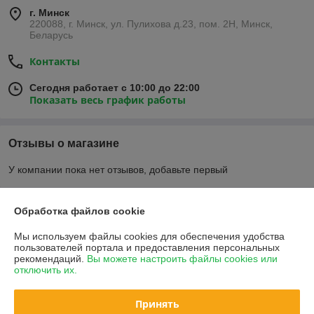
г. Минск
220088, г. Минск, ул. Пулихова д.23, пом. 2Н, Минск,
Беларусь
Контакты
Сегодня работает с 10:00 до 22:00
Показать весь график работы
Отзывы о магазине
У компании пока нет отзывов, добавьте первый
О нас
Обработка файлов cookie
Мы используем файлы cookies для обеспечения удобства
Контакты
пользователей портала и предоставления персональных
рекомендаций.
Вы можете настроить файлы cookies или
отключить их.
Доставка и оплата
Принять
График работы