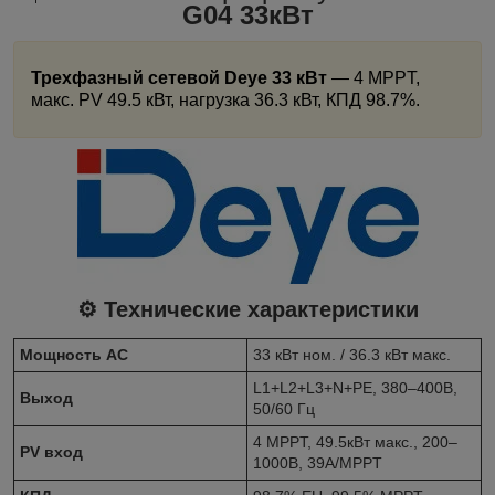
G04 33кВт
Трехфазный сетевой Deye 33 кВт
— 4 MPPT,
макс. PV 49.5 кВт, нагрузка 36.3 кВт, КПД 98.7%.
⚙️ Технические характеристики
Мощность AC
33 кВт ном. / 36.3 кВт макс.
L1+L2+L3+N+PE, 380–400В,
Выход
50/60 Гц
4 MPPT, 49.5кВт макс., 200–
PV вход
1000В, 39А/MPPT