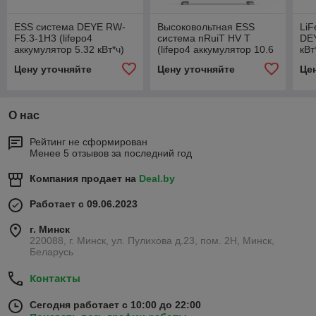
ESS система DEYE RW-
Высоковольтная ESS
LiF
F5.3-1H3 (lifepo4
система nRuiT HV T
DEY
аккумулятор 5.32 кВт*ч)
(lifepo4 аккумулятор 10.6
кВт
- 31.9 кВт*ч)
Цену уточняйте
Цену уточняйте
Це
О нас
Рейтинг не сформирован
Менее 5 отзывов за последний год
Компания продает на
Deal.by
Работает с 09.06.2023
г. Минск
220088, г. Минск, ул. Пулихова д.23, пом. 2Н, Минск,
Беларусь
Контакты
Сегодня работает с 10:00 до 22:00