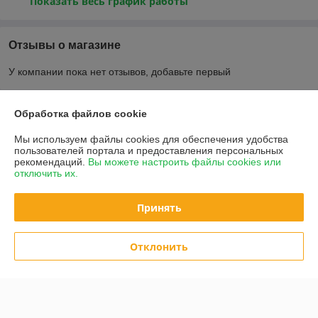
Показать весь график работы
Отзывы о магазине
У компании пока нет отзывов, добавьте первый
О нас
Обработка файлов cookie
Мы используем файлы cookies для обеспечения удобства
Контакты
пользователей портала и предоставления персональных
рекомендаций.
Вы можете настроить файлы cookies или
отключить их.
Доставка и оплата
Принять
График работы
Отклонить
Полная версия сайта
Политика обработки cookies
Сайт создан на платформе Deal.by