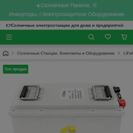
☀️Солнечные Панели, 🌞
Инверторы,⚡Электрозащитное Оборудование
👉Солнечные электростанции для дома и предприятий - к
Солнечные Станции, Комплекты и Оборудование
LiFe
Топ продаж